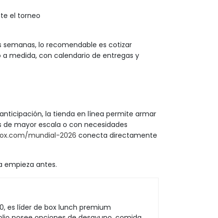
te el torneo
s semanas, lo recomendable es cotizar
o a medida, con calendario de entregas y
nticipación, la tienda en línea permite armar
os de mayor escala o con necesidades
ox.com/mundial-2026
conecta directamente
da empieza antes.
0, es líder de box lunch premium
folio posee opciones de desayuno, comida,