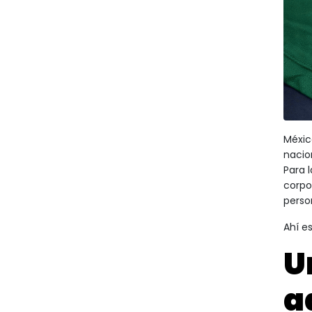
México
nacio
Para 
corpo
perso
Ahí e
U
a