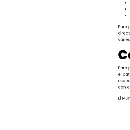
Para 
direc
varie
C
Para 
el ca
espec
con e
El Mu