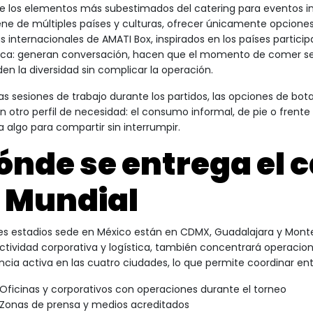
e los elementos más subestimados del catering para eventos in
ene de múltiples países y culturas, ofrecer únicamente opciones 
 internacionales de AMATI Box, inspirados en los países partici
ica: generan conversación, hacen que el momento de comer sea
den la diversidad sin complicar la operación.
las sesiones de trabajo durante los partidos, las opciones de bot
n otro perfil de necesidad: el consumo informal, de pie o frente 
a algo para compartir sin interrumpir.
ónde se entrega el 
l Mundial
res estadios sede en México están en CDMX, Guadalajara y Mont
actividad corporativa y logística, también concentrará operacion
ncia activa en las cuatro ciudades, lo que permite coordinar en
Oficinas y corporativos con operaciones durante el torneo
Zonas de prensa y medios acreditados