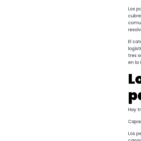
Los p
cubre
comun
resol
El ca
logís
tres 
en la 
L
p
Hay t
Capac
Los p
capac