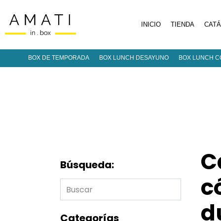
INICIO
TIENDA
CAT
BOX DE TEMPORADA
BOX LUNCH DESAYUNO
BOX LUNCH C
C
Búsqueda:
c
d
Categorías