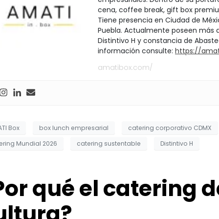
cena, coffee break, gift box pre
Tiene presencia en Ciudad de Méxi
Puebla. Actualmente poseen más de 
Distintivo H y constancia de Abast
información consulte:
https://ama
amatibox.com/
TI Box
box lunch empresarial
catering corporativo CDMX
ering Mundial 2026
catering sustentable
Distintivo H
Por qué el catering d
ultura?