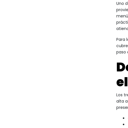
Uno d
provi
menús
práct
atien
Para 
cubre
paso 
D
e
Los t
alta 
prese