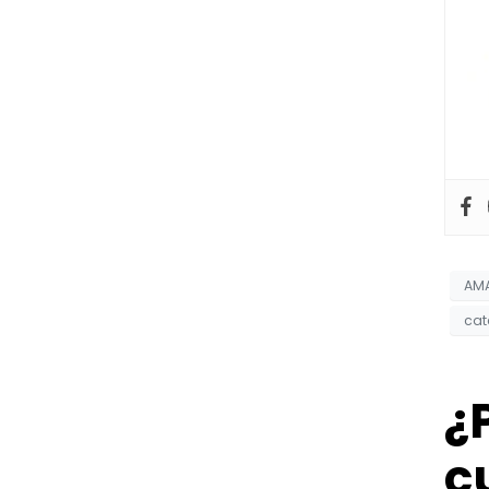
AMA
cat
¿
c