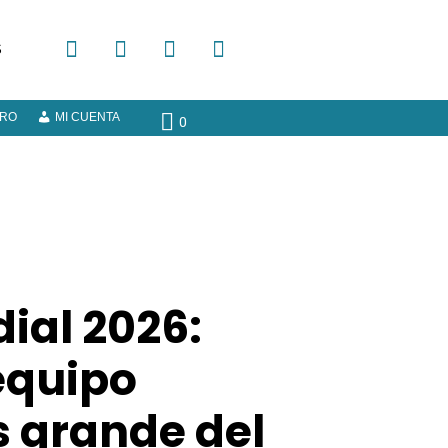
S
ERO
MI CUENTA
0
ial 2026:
equipo
s grande del