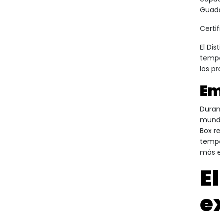
Guada
Certi
El Di
tempe
los p
Em
Duran
mundo
Box r
tempo
más e
E
e