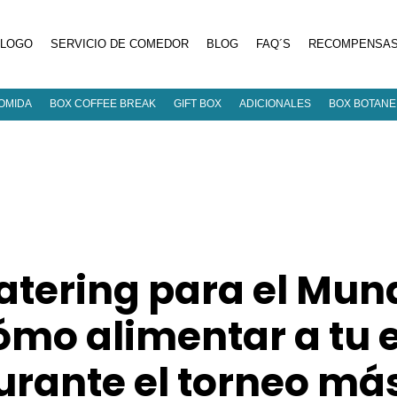
ÁLOGO
SERVICIO DE COMEDOR
BLOG
FAQ´S
RECOMPENSA
OMIDA
BOX COFFEE BREAK
GIFT BOX
ADICIONALES
BOX BOTAN
atering para el Mund
ómo alimentar a tu 
urante el torneo má