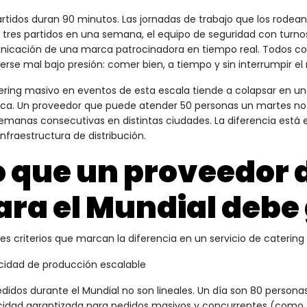
artidos duran 90 minutos. Las jornadas de trabajo que los rode
 tres partidos en una semana, el equipo de seguridad con turnos
icación de una marca patrocinadora en tiempo real. Todos c
verse mal bajo presión: comer bien, a tiempo y sin interrumpir el 
tering masivo en eventos de esta escala tiende a colapsar en un
tica. Un proveedor que puede atender 50 personas un martes 
semanas consecutivas en distintas ciudades. La diferencia está 
infraestructura de distribución.
o que un proveedor 
ara el Mundial debe
res criterios que marcan la diferencia en un servicio de catering
idad de producción escalable
edidos durante el Mundial no son lineales. Un día son 80 persona
idad garantizada para pedidos masivos y concurrentes (como 