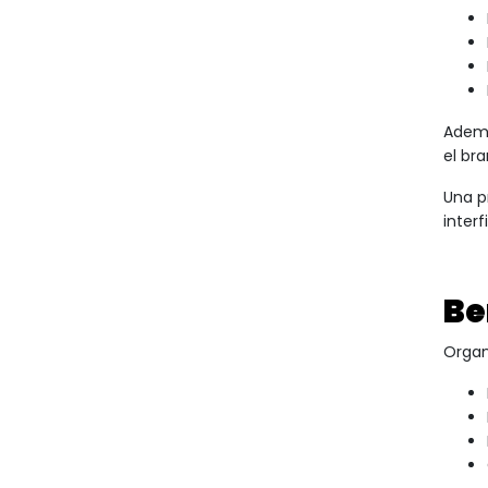
Ademá
el br
Una p
inter
Be
Organ