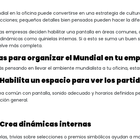
.
dial en la oficina
puede convertirse en una estrategia de cultur
cciones; pequeños detalles bien pensados pueden hacer la dife
as empresas deciden habilitar una pantalla en áreas comunes, a
 dinámicas como quinielas internas. Si a esto se suma un buen se
elve más completa.
as para organizar el Mundial en tu em
tás pensando en llevar el ambiente mundialista a tu oficina, est
Habilita un espacio para ver los parti
ea común con pantalla, sonido adecuado y horarios definidos per
ción general.
Crea dinámicas internas
elas, trivias sobre selecciones o premios simbólicos ayudan a m