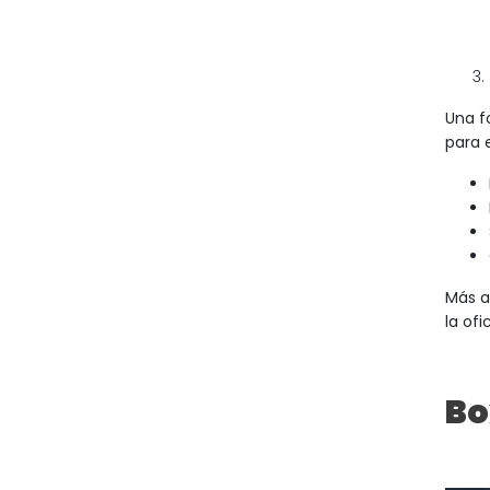
Una f
para 
Más a
la ofi
Bo