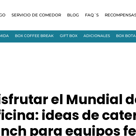
GO
SERVICIO DE COMEDOR
BLOG
FAQ´S
RECOMPENSA
MIDA
BOX COFFEE BREAK
GIFT BOX
ADICIONALES
BOX BOT
isfrutar el Mundial 
ficina: ideas de cate
unch para equipos fe