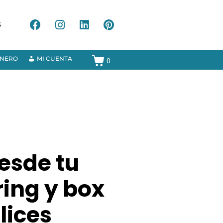
S
ANERO
MI CUENTA
0
desde tu
ring y box
lices