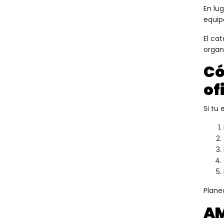
En lu
equip
El ca
organ
Có
of
Si tu
Plane
AM