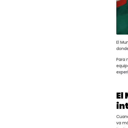
El Mu
donde
Para 
equip
exper
El
in
Cuand
va má