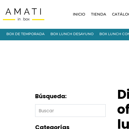
INICIO
TIENDA
CATÁLO
BOX DE TEMPORADA
BOX LUNCH DESAYUNO
BOX LUNCH CO
D
Búsqueda:
o
l
Categorías