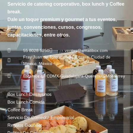
Servicio de catering corporativo, box lunch y Coffee
break.
Dale un toque premium y gourmet a tus eventos,
juntas, convenciones, cursos, congresos,
capacitaciones, entre otros.
55 8028 5250
ventas@amatibox.com
Fray Juan de Torquemada, Obrera, Ciudad de
México, México
Estamos en CDMX-Guadalajara-Querétaro-Monterrey
Box Lunch Desayunos
Box Lunch Comida
Coffee Break
Servicio De Comedor Empresarial
Regalos Gourmet
Política De Cancelación