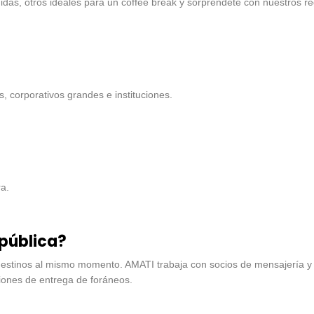
s, otros ideales para un coffee break y sorpréndete con nuestros reg
, corporativos grandes e instituciones.
a.
epública?
estinos al mismo momento. AMATI trabaja con socios de mensajería y 
iones de entrega de foráneos.