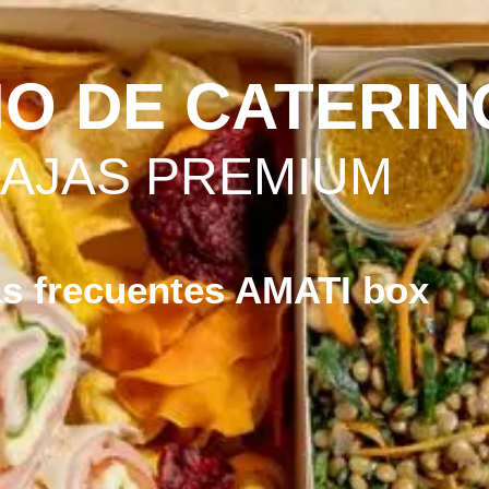
IO DE CATERIN
CAJAS PREMIUM
s frecuentes AMATI box