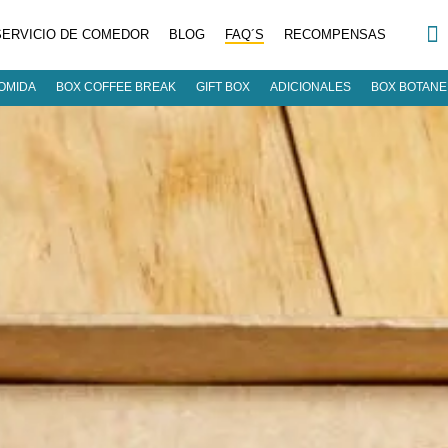
SERVICIO DE COMEDOR
BLOG
FAQ´S
RECOMPENSAS
OMIDA
BOX COFFEE BREAK
GIFT BOX
ADICIONALES
BOX BOTAN