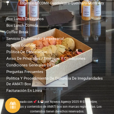
Estamos en CDMX-Guadalajara-Querétaro-Monterrey
Box Lunch Desayunos
Box Lunch Comida
Coffee Break
Servicio De Comedor Empresarial
Regalos Gourmet
Política De Cancelación
Aviso De Privacidad / Términos Y Condiciones
Condiciones Generales De Uso
Preguntas Frecuentes
Política Y Procedimiento De Denuncia De Irregularidades
De AMATI Box
Facturación En Línea
Creado con
&
por
Nyxeos Agency 2025
® El nombre,
logotipo y contenidos de AMATI box son marcas registradas. Los
contenidos tienen derechos reservados.