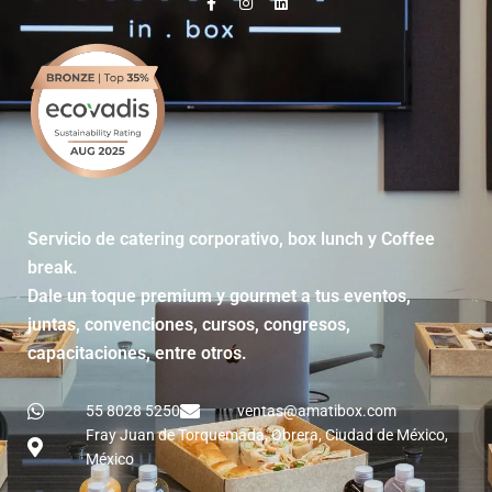
Servicio de catering corporativo, box lunch y Coffee
break.
Dale un toque premium y gourmet a tus eventos,
juntas, convenciones, cursos, congresos,
capacitaciones, entre otros.
55 8028 5250
ventas@amatibox.com
Fray Juan de Torquemada, Obrera, Ciudad de México,
México