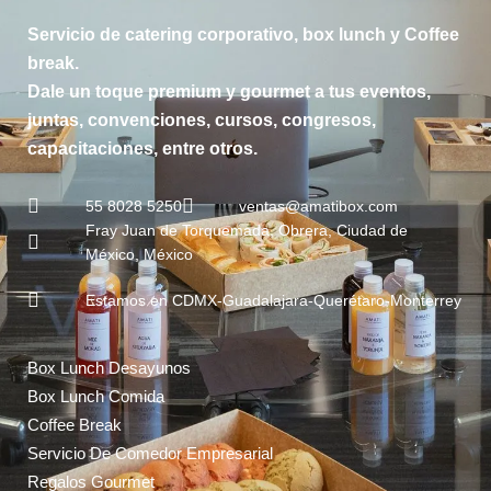
Servicio de catering corporativo, box lunch y Coffee
break.
Dale un toque premium y gourmet a tus eventos,
juntas, convenciones, cursos, congresos,
capacitaciones, entre otros.
55 8028 5250
ventas@amatibox.com
Fray Juan de Torquemada, Obrera, Ciudad de
México, México
Estamos en CDMX-Guadalajara-Querétaro-Monterrey
Box Lunch Desayunos
Box Lunch Comida
Coffee Break
Servicio De Comedor Empresarial
Regalos Gourmet