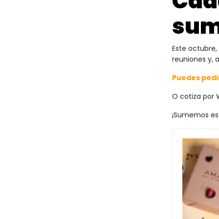
Cad
sum
Este octubre,
reuniones y, 
Puedes pedir
O cotiza por
¡Sumemos esf