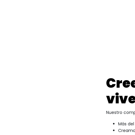
Cre
viv
Nuestro comp
Más del
Creamos