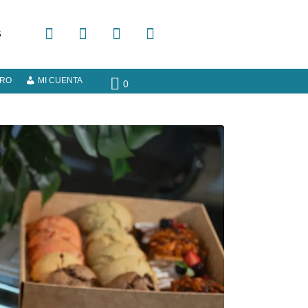
S
ERO
MI CUENTA
0