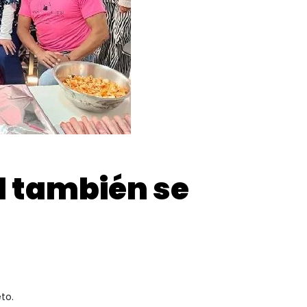
d también se
to.