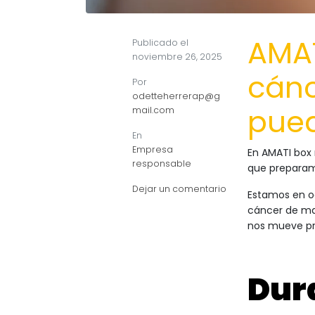
AMAT
Publicado el
noviembre 26, 2025
cánc
Por
odetteherrerap@g
pue
mail.com
En
Empresa
En AMATI box 
responsable
que preparamo
Dejar un comentario
Estamos en oc
cáncer de ma
nos mueve p
Dur