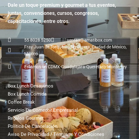
Dale un toque premium y gourmet a tus eventos,
juntas, convenciones, cursos, congresos,
capacitaciones, entre otros.
55 8028 5250
ventas@amatibox.com
Fray Juan de Torquemada, Obrera, Ciudad de México,
México
Estamos en CDMX-Guadalajara-Querétaro-Monterrey
Box Lunch Desayunos
Box Lunch Comida
Coffee Break
Servicio De Comedor Empresarial
Regalos Gourmet
Política De Cancelación
Aviso De Privacidad / Términos Y Condiciones