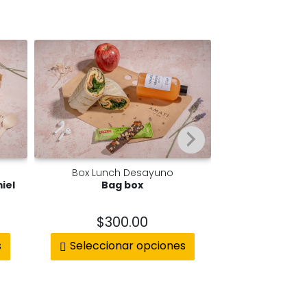
Box Lunch Desayuno
Box Lunch
iel
Bag box
Pan brioche c
$
300.00
$
29
s
Seleccionar opciones
Añadir 