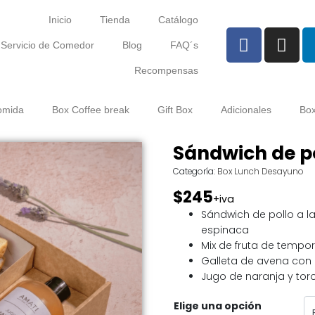
Inicio
Tienda
Catálogo
Servicio de Comedor
Blog
FAQ´s
Recompensas
omida
Box Coffee break
Gift Box
Adicionales
Box
Sándwich de p
Categoría:
Box Lunch Desayuno
$245
+iva
Sándwich de pollo a l
espinaca
Mix de fruta de tempo
Galleta de avena con
Jugo de naranja y tor
Elige una opción