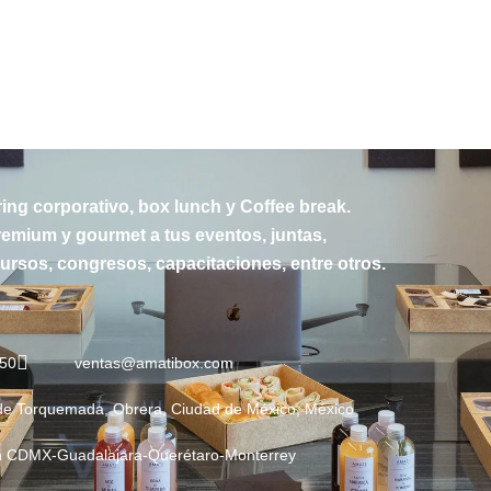
ring corporativo, box lunch y Coffee break.
emium y gourmet a tus eventos, juntas,
rsos, congresos, capacitaciones, entre otros.
250
ventas@amatibox.com
de Torquemada, Obrera, Ciudad de México, México
 CDMX-Guadalajara-Querétaro-Monterrey