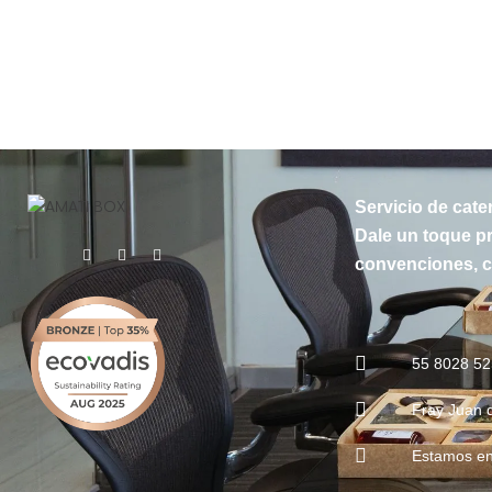
Servicio de cate
Dale un toque pr
convenciones, cu
55 8028 5
Fray Juan 
Estamos en