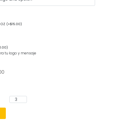
1oz
(
+
$
15.00
)
0.00
)
ra tu logo y mensaje
00