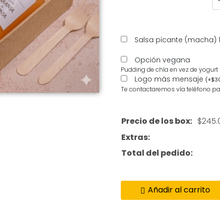
Salsa picante (macha) 
Opción vegana
Pudding de chía en vez de yogurt
Logo más mensaje
(
+
$
3
Te contactaremos vía teléfono pa
Precio de los box:
$
245.
Extras:
Total del pedido:
Añadir al carrito