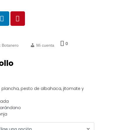
0
 Botanero
Mi cuenta
ollo
a plancha, pesto de albahaca, jitomate y
rada
 arándano
onja