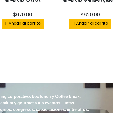
Surtido de postres
Surtido de marinitas y wr
$
670.00
$
620.00
Añadir al carrito
Añadir al carrito
ring corporativo, box lunch y Coffee break.
emium y gourmet a tus eventos, juntas,
rsos, congresos, capacitaciones, entre otros.