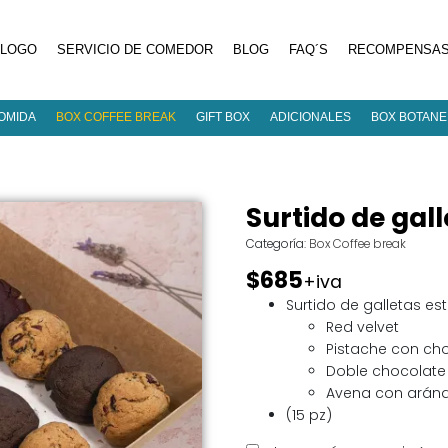
ÁLOGO
SERVICIO DE COMEDOR
BLOG
FAQ´S
RECOMPENSA
OMIDA
BOX COFFEE BREAK
GIFT BOX
ADICIONALES
BOX BOTAN
Surtido de gal
Categoría:
Box Coffee break
$685
+iva
Surtido de galletas est
Red velvet
Pistache con ch
Doble chocolate
Avena con arán
(15 pz)