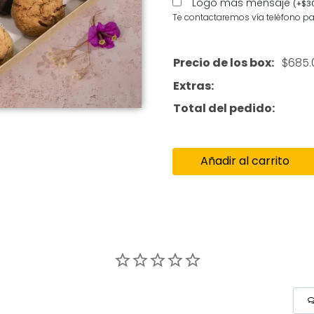
Logo más mensaje
(
+
$
3
Te contactaremos vía teléfono pa
Precio de los box:
$
685.
Extras:
Total del pedido:
Añadir al carrito