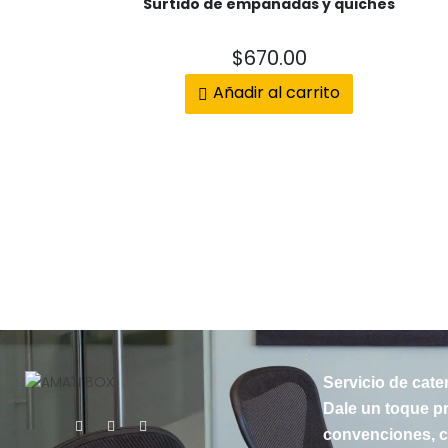
Surtido de empanadas y quiches
$
670.00
Añadir al carrito
Servicio de cate
Dale un toque pr
convenciones, cu