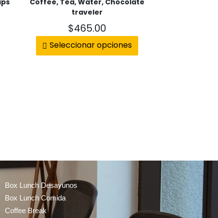
aps
Coffee, Tea, Water, Chocolate
Surtido de 
traveler
$
465.00
$
41
Seleccionar opciones
Añadir 
Box Lunch Desayunos
Box Lunch Comida
Coffee Break