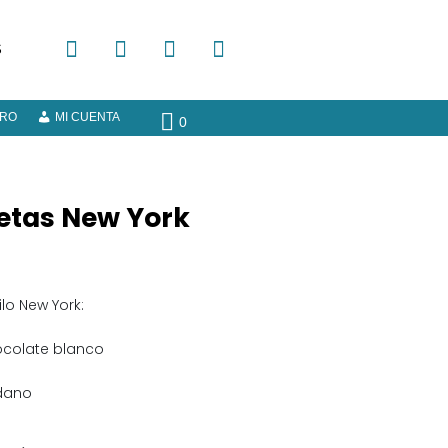
S
ERO
MI CUENTA
0
letas New York
ilo New York:
ocolate blanco
dano