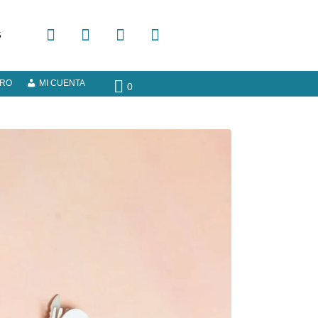
S
ERO
MI CUENTA
0