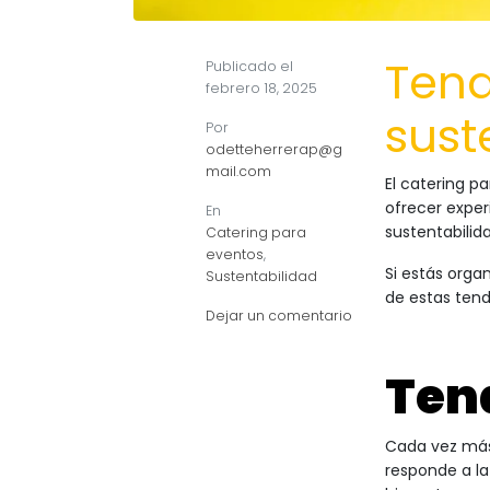
Tend
Publicado el
febrero 18, 2025
sust
Por
odetteherrerap@g
mail.com
El catering p
ofrecer exper
En
sustentabilida
Catering para
eventos
,
Si estás orga
Sustentabilidad
de estas ten
Dejar un comentario
Ten
Cada vez más 
responde a la