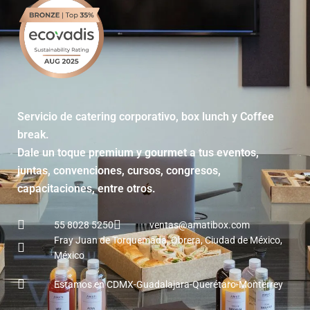
Servicio de catering corporativo, box lunch y Coffee
break.
Dale un toque premium y gourmet a tus eventos,
juntas, convenciones, cursos, congresos,
capacitaciones, entre otros.
55 8028 5250
ventas@amatibox.com
Fray Juan de Torquemada, Obrera, Ciudad de México,
México
Estamos en CDMX-Guadalajara-Querétaro-Monterrey